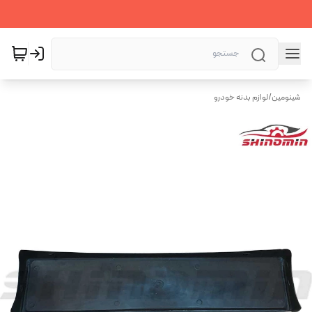
شینومین
/
لوازم بدنه خودرو