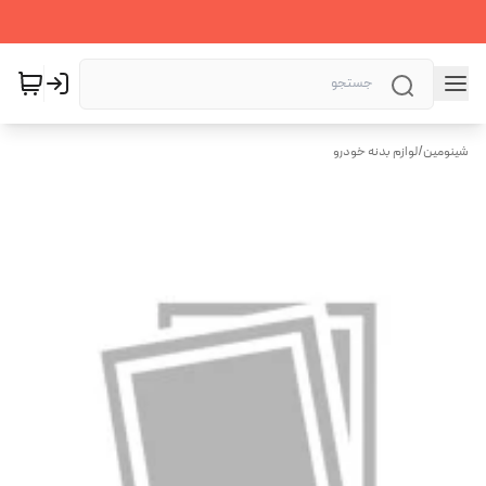
شینومین
/
لوازم بدنه خودرو