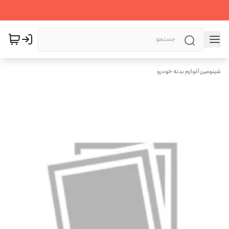
شینومین
/
لوازم بدنه خودرو