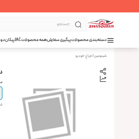
دسته‌بندی محصولات
پیگیری سفارش
همه محصولات
JAC
پیکان
دوو
شینومین
/
چراغ خودرو
دی
س
دس