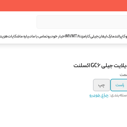
کاپرا
لندمارک
لیفان
جیلی
کارا
مزدا
T8
MVM
اخبار خودرو
تماس با ما
درباره ما
شکایات
هزینه
لایت جیلی GC6 اکسلنت
مت
راست
چپ
ته‌بندی
:
چراغ خودرو