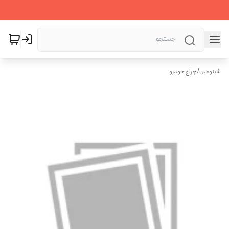
شینومین
/
چراغ خودرو