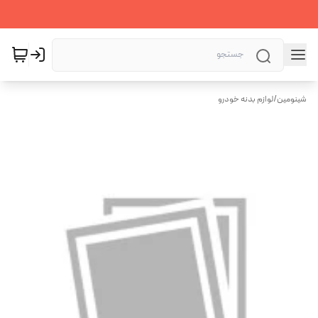
شینومین
/
لوازم بدنه خودرو