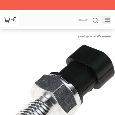
شینومین
/
لوازم یدکی خودرو