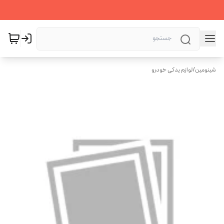
شینومین
/
لوازم یدکی خودرو