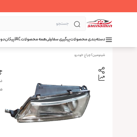
دسته‌بندی محصولات
پیگیری سفارش
همه محصولات
JAC
پیکان
دوو
شینومین
/
چراغ خودرو
چ
دس
من