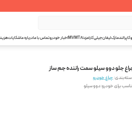
کاپرا
لندمارک
لیفان
جیلی
کارا
مزدا
T8
MVM
اخبار خودرو
تماس با ما
درباره ما
شکایات
هزینه
راغ جلو دوو سیلو سمت راننده جم ساز
ته‌بندی
:
چراغ خودرو
اسب برای خودرو
:
دوو سیلو