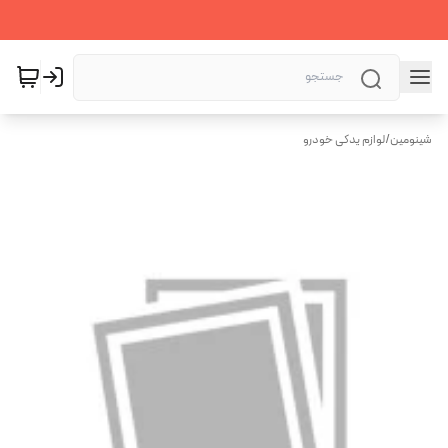
شینومین
/
لوازم یدکی خودرو