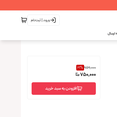
ورود | ثبت‌نام
 ارسال
21
%
959,000
750,000
افزودن به سبد خرید