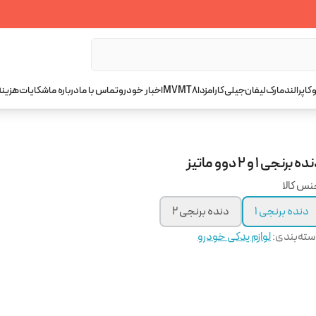
کاپرا
لندمارک
لیفان
جیلی
کارا
مزدا
T8
MVM
اخبار خودرو
تماس با ما
درباره ما
شکایات
هزینه
ه برنجی ۱ و ۲ دوو ماتیز
س کالا
دنده برنجی ۱
دنده برنجی ۲
ته‌بندی
:
لوازم یدکی خودرو