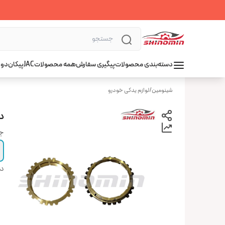
دسته‌بندی محصولات
پیگیری سفارش
همه محصولات
JAC
پیکان
دوو
شینومین
/
لوازم یدکی خودرو
دند
جن
دس