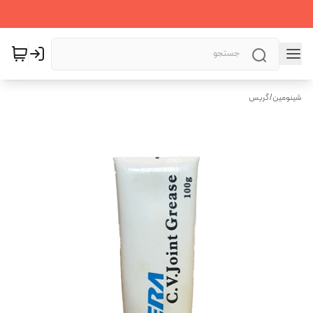
شینومین
/
گریس