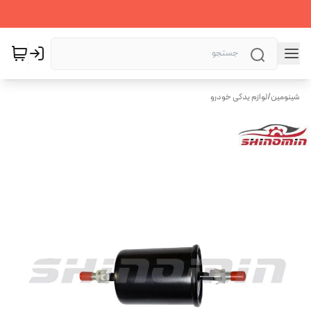
شینومین
/
لوازم یدکی خودرو