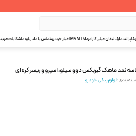
کاپرا
لندمارک
لیفان
جیلی
کارا
مزدا
T8
MVM
اخبار خودرو
تماس با ما
درباره ما
شکایات
هزینه
اسه نمد ماهک گیربکس دوو سیلو، اسپرو و ریسر کره ای
ته‌بندی
:
لوازم یدکی خودرو