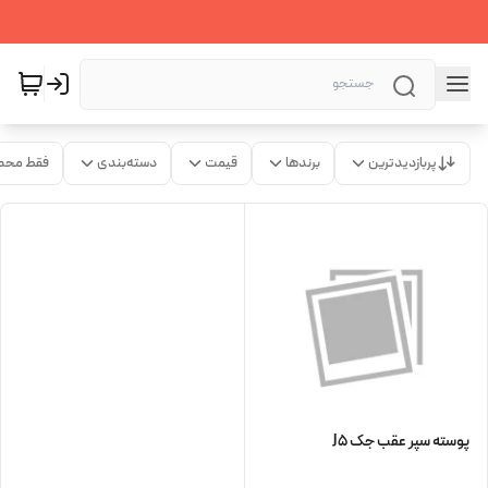
پربازدیدترین
برندها
قیمت
دسته‌بندی
فقط محص
پوسته سپر عقب جک J5